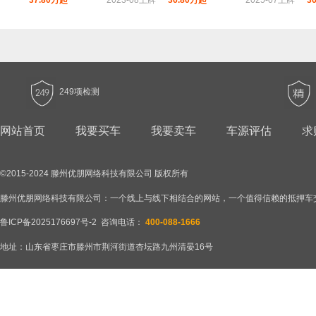
249项检测
网站首页
我要买车
我要卖车
车源评估
求
©2015-2024 滕州优朋网络科技有限公司 版权所有
滕州优朋网络科技有限公司：一个线上与线下相结合的网站，一个值得信赖的抵押车
鲁ICP备2025176697号-2
咨询电话：
‭400-088-1666
地址：山东省枣庄市滕州市荆河街道杏坛路九州清晏16号