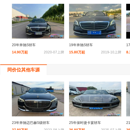
20年奔驰S轿车
19年奔驰S轿车
1
14.90万起
2020-07上牌
15.80万起
2019-10上牌
8
同价位其他车源
23年奔驰迈巴赫S级轿车
25年保时捷卡宴轿车
2
37.80万起
2023-08上牌
36.80万起
2025-07上牌
3