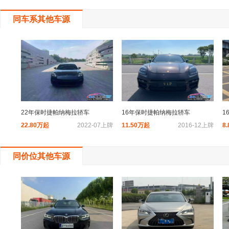
同车系其他车源
22年保时捷帕纳梅拉轿车
16年保时捷帕纳梅拉轿车
1
22.80万起
2022-07上牌
11.50万起
2016-12上牌
8
同价位其他车源