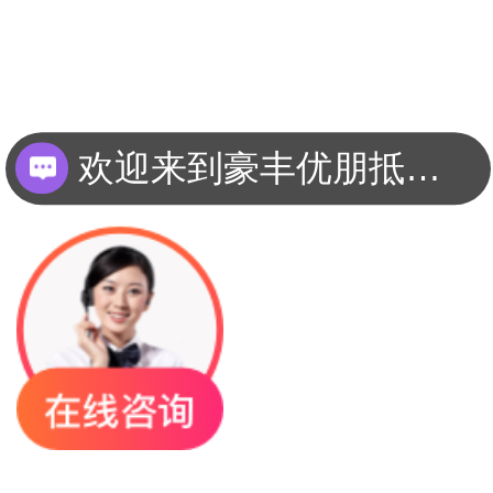
您这边想要咨询买车还是回收