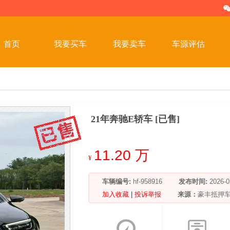
首页
我要买车
我要卖车
车源评估
21年奔驰E轿车 [已售]
11.20 万
¥
车辆编号:
hf-958916
发布时间:
2026
加入收藏
|
投诉举报
来源：
豪丰抵押