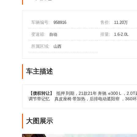
车辆编号:
售价:
958916
11.20万
变速箱:
排量:
自动
1.6-2.0L
所属区域:
山西
车主描述
【债权转让】
抵押
到期，21款21年
奔驰
e300
L ，2
调节带记忆
真皮座椅
带加热，后排电动遮阳帘 ，360
大图展示