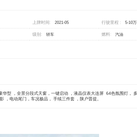
上牌时间:
行驶里程 :
2021-05
5-10
级别:
燃料:
轿车
汽油
.0T豪华型 ，全景分段式天窗，一键启动 ，液晶仪表大连屏 64色氛围灯，
环影 ，电动尾门，车况极品，
手续三件套
，陕户晋提。