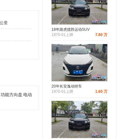
万公里
18年路虎揽胜运动SUV
1970-01上牌
7.80 万
20年长安逸动轿车
1970-01上牌
1.60 万
多功能方向盘
电动