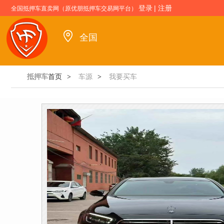
登录
|
注册
全国抵押车直卖网（原优朋抵押车交易网平台）
全国
抵押车
首页
车源
我要买车
>
>