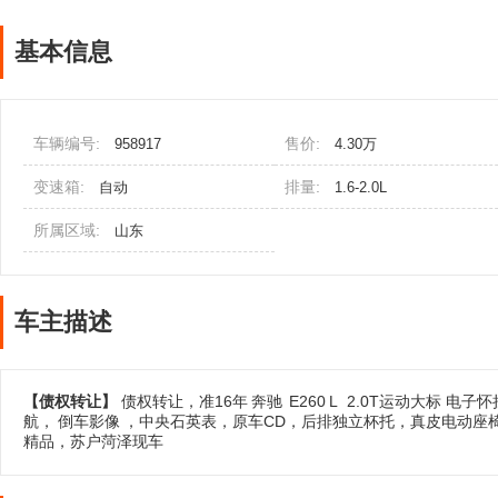
基本信息
车辆编号:
售价:
958917
4.30万
变速箱:
排量:
自动
1.6-2.0L
所属区域:
山东
车主描述
【债权转让】
债权转让，准16年
奔驰
E260
L 2.0T运动大标 电子
航，
倒车影像
，中央石英表，原车CD，后排独立杯托，真皮电动座
精品，苏户菏泽现车