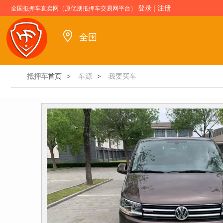
登录
|
注册
全国抵押车直卖网（原优朋抵押车交易网平台）
全国
抵押车
首页
车源
我要买车
>
>