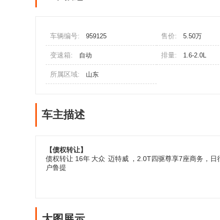
车辆编号:
售价:
959125
5.50万
变速箱:
排量:
自动
1.6-2.0L
所属区域:
山东
车主描述
【债权转让】
债权转让 16年
大众
迈特威
，2.0T四驱尊享7座商务，
户鲁提
大图展示