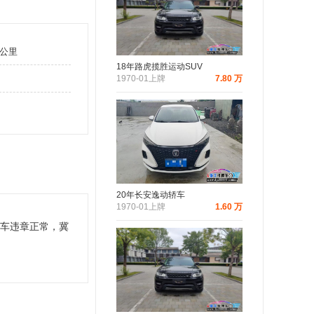
万公里
18年路虎揽胜运动SUV
1970-01上牌
7.80 万
20年长安逸动轿车
1970-01上牌
1.60 万
车违章正常，冀