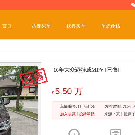
首页
我要买车
我要卖车
车源评估
16年大众迈特威MPV [已售]
5.50 万
¥
车辆编号:
hf-959125
发布时间:
2026
加入收藏
|
投诉举报
来源：
豪丰抵押