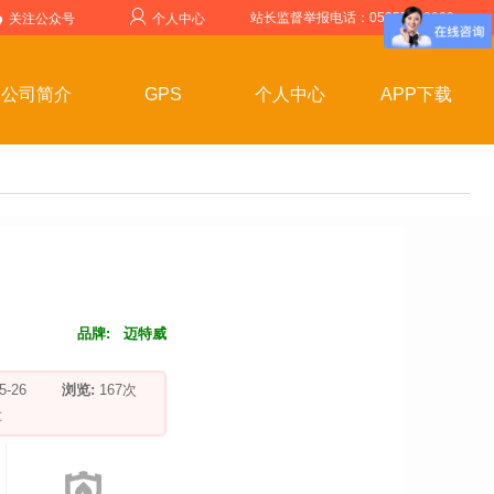
站长监督举报电话：05357599999
关注公众号
个人中心
公司简介
GPS
个人中心
APP下载
品牌:
迈特威
-05-26
浏览:
167
次
车