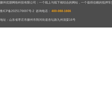
滕州优朋网络科技有限公司：一个线上与线下相结合的网站，一个值得信赖的抵押车
鲁ICP备2025176697号-2
咨询电话：
‭400-088-1666
地址：山东省枣庄市滕州市荆河街道杏坛路九州清晏16号