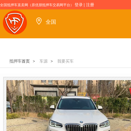
登录
|
注册
全国抵押车直卖网（原优朋抵押车交易网平台）
全国
首页
我要买车
我要卖车
车
抵押车
首页
车源
我要买车
>
>