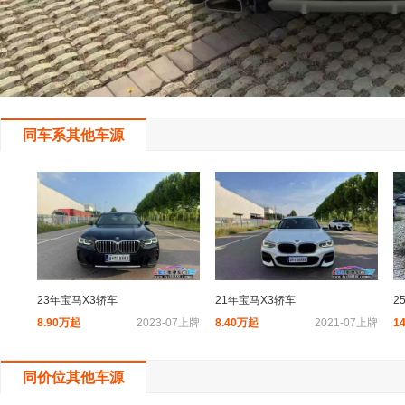
同车系其他车源
23年宝马X3轿车
21年宝马X3轿车
2
8.90万起
2023-07上牌
8.40万起
2021-07上牌
1
同价位其他车源