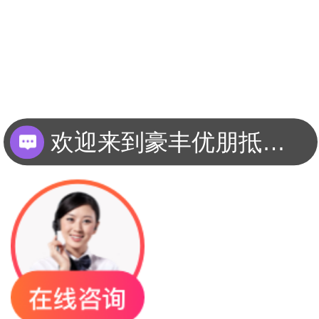
欢迎来到豪丰优朋抵押车平台？
您这边想要咨询买车还是回收