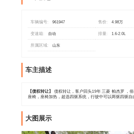
车辆编号:
售价:
961947
4.98万
变速箱:
排量:
自动
1.6-2.0L
所属区域:
山东
车主描述
【债权转让】
债权转让，客户回头19年
三菱
帕杰罗
，俗
座椅，座椅加热，超选四驱系统，行驶中可以两驱四驱自
大图展示