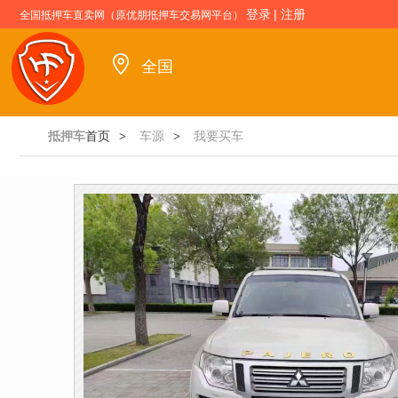
登录
|
注册
全国抵押车直卖网（原优朋抵押车交易网平台）
全国
抵押车
首页
车源
我要买车
>
>