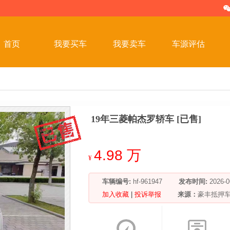
首页
我要买车
我要卖车
车源评估
19年三菱帕杰罗轿车 [已售]
4.98 万
¥
车辆编号:
hf-961947
发布时间:
2026
加入收藏
|
投诉举报
来源：
豪丰抵押